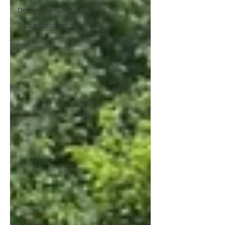
Doetinchems initiatief
Tips plaatsgenoten