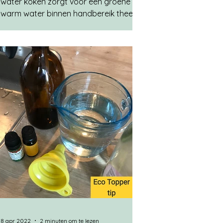
water koken zorgt voor een groene lach:
warm water binnen handbereik thee kun
je gelijk drinken besparing op
energiekosten Benodigdheden:
waterkoker thermoskan water Deze tip
kwam ik een keer tegen op
duurzamekeuzes.com en bleef door mijn
hoofd spoken. Eerst leek het mij een
minder noodzakelijke tip, want ik kan
toch heel snel even wat water koken,
zoveel energie zal ik wel niet sparen en
dan heb je ook zo'n thermoskan de hele
dag ergens i
8 apr 2022
2 minuten om te lezen