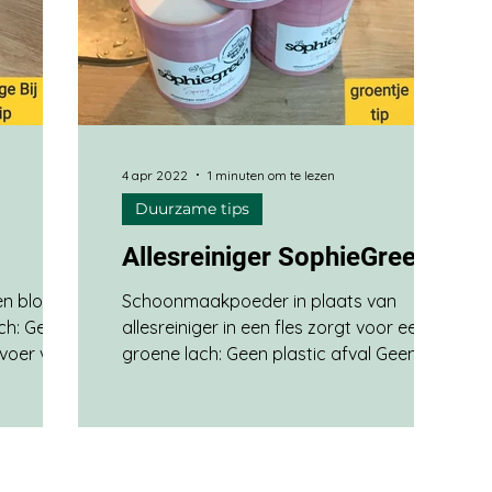
4 apr 2022
1 minuten om te lezen
Duurzame tips
Allesreiniger SophieGreen
en blok
Schoonmaakpoeder in plaats van
ch: Geen
allesreiniger in een fles zorgt voor een
rvoer van
groene lach: Geen plastic afval Geen
ulfaten
extra vervoer van water Vrij van
er-pot.nl.
schadelijke stoffen Gekocht bij
-again.nl
SophieGreen via bol.com. Ook te koop bij
r een lach.
DA Drogist en Jumbo supermarkt online
andzeep,
De allesreiniger van SophieGreen zorgt