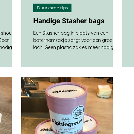
Duurzame tips
Handige Stasher bags
rshoudfolie
Een Stasher bag in plaats van een
 Geen
boterhamzakje zorgt voor een groene
 nodig Een
lach: Geen plastic zakjes meer nodig
 goed
Tussendoortjes zijn onderweg beter
ngemaakt
beschermd Makkelijke sluiting, geen
Online
irritante binders of te strakke knoop
 ook te
Online gekocht bij bag-again.nl en
o'n handig
ecomondo.nl We gebruiken de Stasher
blij van
bags nu zo'n 2 jaar en ik ben er heel blij
sjes van
mee. Ze vervangen voor ons de
n
boterham- en diepvrieszakjes en
engemaakte
vershoudfolie. Zoals je op de foto ziet
hebben we verschillende formaten die we
allemaal