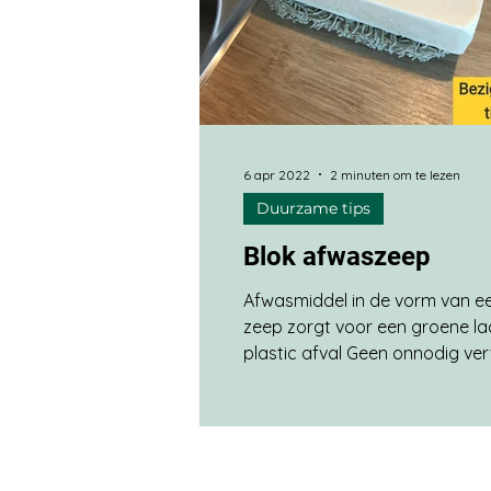
6 apr 2022
2 minuten om te lezen
Duurzame tips
Blok afwaszeep
Afwasmiddel in de vorm van e
zeep zorgt voor een groene la
plastic afval Geen onnodig ve
water Palmolievrij en vrij van s
Merk Pieter Pot gekocht bij piet
Merk Werfzeep gekocht bij bag
Een blok zeep zorgt bij mij voo
Of het nu gaat om een blok h