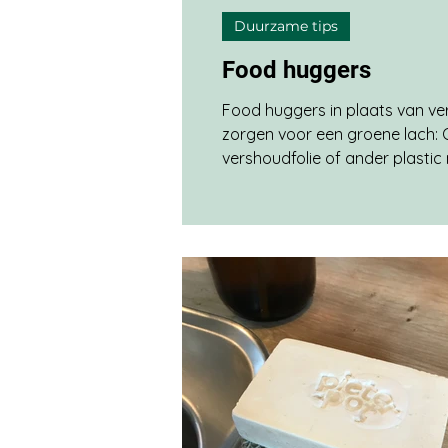
Duurzame tips
Food huggers
Food huggers in plaats van ve
zorgen voor een groene lach:
vershoudfolie of ander plastic
half stuk fruit of groente blijft
bewaard Inhoud van een ope
blikje of bakje droogt niet uit 
gekocht bij ecomondo.nl, maar
koop in fysieke winkels. Nog z
ding voor in de keuken waar ik 
word. Door deze siliconen hoe
Food Huggers hebben we gee
vershoudfolie nodig voor op
blikjes/potjes/ronde bakjes e