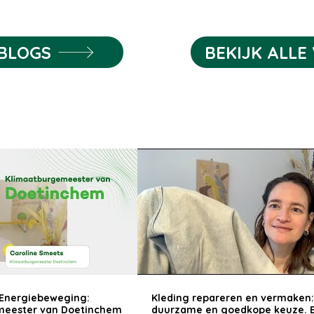
n stuk
hier voor een lach, ook al gaat het om
 blok van
schoonmaak. Dit schoonmaakpoeder is
val nodig
biologisch afbreekbaar (99,9%) en vrij
 BLOGS
BEKIJK ALLE 
oerd.
van schadelijke stoffen als parabenen,
chloor, amonia en EDTA's. Dat het i
Energiebeweging:
Kleding repareren en vermaken
meester van Doetinchem
duurzame en goedkope keuze. 