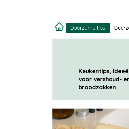
Duurzame tips
Duurz
Keukentips, ideeë
voor vershoud- en
broodzakken.