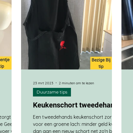
23 mrt 2023
2 minuten om te lezen
Duurzame tips
Keukenschort tweedehands
zorgt voor
Een tweedehands keukenschort zorgt
ee Geen
voor een groene lach: minder geld kwijt
rvoer van
dan aan een nieuw schort net zo'n blij