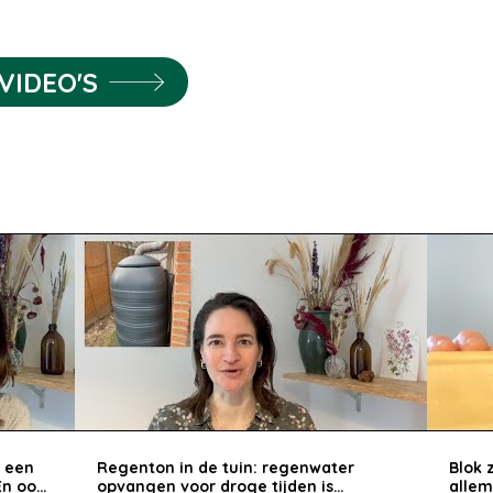
VIDEO'S
: een
Regenton in de tuin: regenwater
Blok 
En ook
opvangen voor droge tijden is
allem