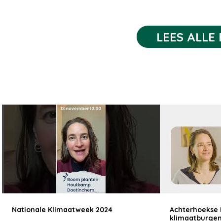
shampoobar of in dit geval ee
afwaszeep. Door er een solide
te maken, is er geen plastic af
LEES ALLE
en wordt er minder water verv
Zowel de afwas
Nationale Klimaatweek 2024
Achterhoekse 
klimaatburge