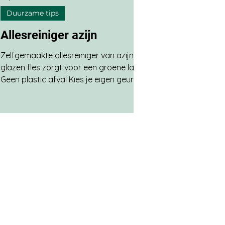
Duurzame tips
Allesreiniger azijn
Zelfgemaakte allesreiniger van azijn in
glazen fles zorgt voor een groene lach:
Geen plastic afval Kies je eigen geurtjes
Vrij van onnodige
(conserverings)middelen Voor een fles
van 500 ml heb je het volgende nodig:
450 ml kraanwater (of 250 ml bij gebruik
van standaard witte azijn) 50 ml 20%
azijn van Pieter Pot (of 250 ml bij gebruik
van standaard witte azijn) 3 druppels
etherische olie tea tree 3 druppels
etherische olie citroen Als ik mijn eigen
allesreiniger van azijn ma