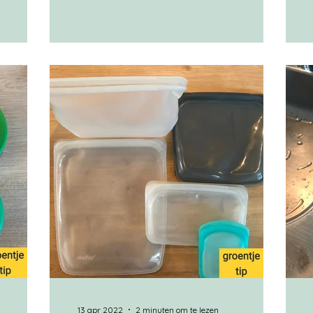
s gekocht
gevoel als bij iets nieuws kopen ongeveer
Nesti
1,6 kg aan CO2 uitstoot bespaard Online
rret in
gekocht via Marktplaats Tweedehands
aarvan ik
iets kopen vind ik lastiger dan iets nieuw
jaren niet
bestellen vandaar dat ik dit een Bezige Bij
uis uit wel
tip noem. Het keukenschort van Jeroen
iken. Toen
was echt aan vervanging toe. Het ging
een prima
kapot, de zak voor op het schort was los
zeepjes in
geraakt. Dat kun je natuurlijk repareren,
ma
13 apr 2022
2 minuten om te lezen