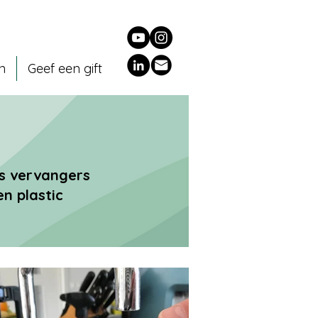
en
Geef een gift
ls vervangers
n plastic