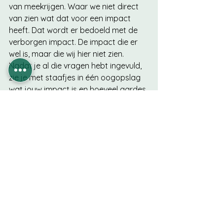
van meekrijgen. Waar we niet direct 
van zien wat dat voor een impact 
heeft. Dat wordt er bedoeld met de 
verborgen impact. De impact die er 
wel is, maar die wij hier niet zien. 
Nadat je al die vragen hebt ingevuld, 
zie je met staafjes in één oogopslag 
wat jouw impact is en hoeveel aardes 
dat eigenlijk zou kosten. 
Doordat ik nu weet waar mijn te grote 
impact zit, ben ik gemotiveerder om 
dit veranderen. Zo heb ik teveel 
impact met spullen en kleding kopen. 
Hoe eerlijk en fair ook een kledingstuk 
is minder kleding zorgt altijd nog voor 
minder impact. En ik heb veel impact 
met het autogebruik, het aantal 
kilometers die we per jaar maken. 