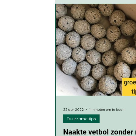
Bezige Bij tips
Eco To
Textiel
Tuin en dieren
Doetinchems initiatief
22 apr 2022
1 minuten om te lezen
Duurzame tips
Naakte vetbol zonder 