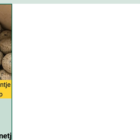
pper tips
Keuken
Eten
Badkamer
Sc
Invloed
Kennis
Agenda klimaatteam
Tips plaatsgenoten
netje