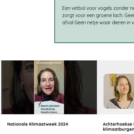
Een vetbol voor vogels zonder n
zorgt voor een groene lach: Geen
afval Geen netje waar dieren in v
raken Grootverpakking in een k
doos Het merk van Hadivo Dier
gekocht bij feestvoorvogels.nl 
een verdwaalde postduif in onze
hebben laten herstellen, voeren 
vogels in de tuin. In de loop van 
vinden steeds meer meesjes, mer
eksters, kauwen en een grote
mussenfamilie onze tuin met voe
geeft me al een lach, maar
Nationale Klimaatweek 2024
Achterhoekse 
klimaatburge