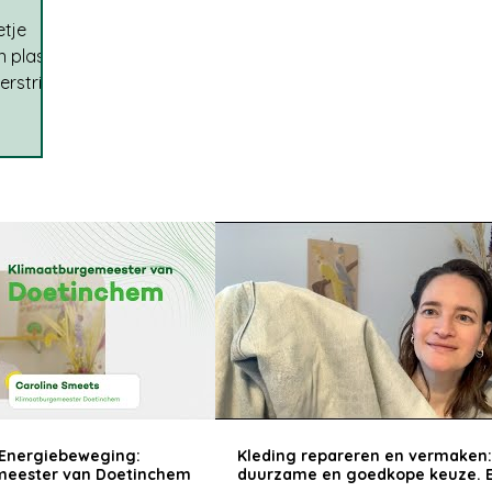
etje
 plastic
erstrikt
artonnen
voeders
Nadat we
 tuin
we
de jaren
els,
r. Dat
Energiebeweging:
Kleding repareren en vermaken
meester van Doetinchem
duurzame en goedkope keuze. 