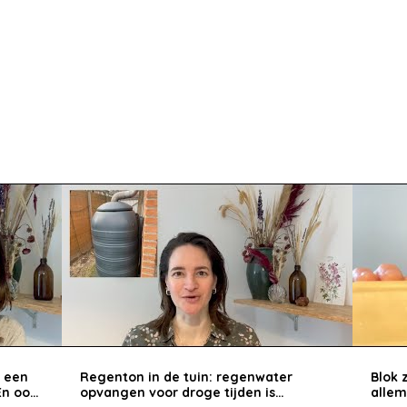
: een
Regenton in de tuin: regenwater
Blok 
En ook
opvangen voor droge tijden is
allem