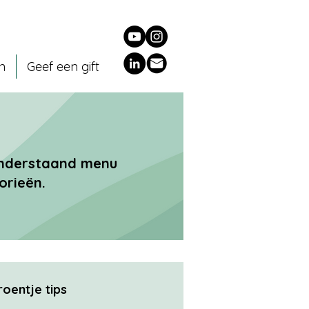
en
Geef een gift
 onderstaand menu
orieën.
roentje tips