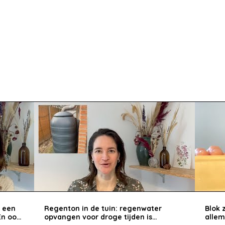
: een
Regenton in de tuin: regenwater
Blok 
En ook
opvangen voor droge tijden is
allem