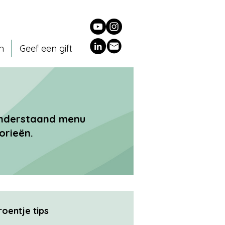
en
Geef een gift
 onderstaand menu
orieën.
roentje tips