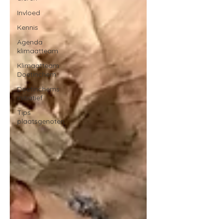
Invloed
Kennis
Agenda
klimaatteam
Klimaatteam
Doetinchem
Doetinchems
initiatief
Tips
plaatsgenoten