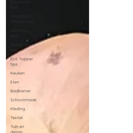
Duurzaam
huis
Duurzaam
Doetinchem
Groentje
tips
Bezige Bij
tips
Eco Topper
tips
Keuken
Eten
Badkamer
Schoonmaak
Kleding
Textiel
Tuin en
dieren