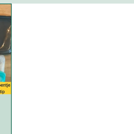
pper tips
Keuken
Eten
Badkamer
Sc
Invloed
Kennis
Agenda klimaatteam
Tips plaatsgenoten