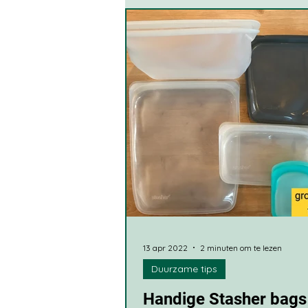
Bezige Bij tips
Eco To
Textiel
Tuin en dieren
Doetinchems initiatief
13 apr 2022
2 minuten om te lezen
Duurzame tips
Handige Stasher bags