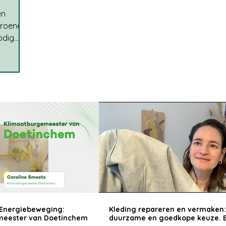
en
groene
odig
eter
een
noop
en
tasher
el blij
n
o ziet
en die
Energiebeweging:
Kleding repareren en vermaken
meester van Doetinchem
duurzame en goedkope keuze. 