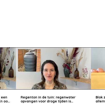
: een
Regenton in de tuin: regenwater
Blok 
En ook
opvangen voor droge tijden is
allem