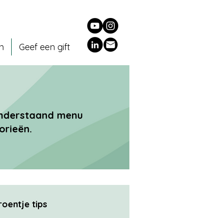
en
Geef een gift
 onderstaand menu
orieën.
roentje tips