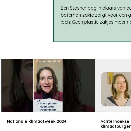
Een Stasher bag in plaats van e
boterhamzakje zorgt voor een 
lach: Geen plastic zakjes meer n
Tussendoortjes zijn onderweg b
beschermd Makkelijke sluiting, g
irritante binders of te strakke k
Online gekocht bij bag-again.nl 
ecomondo.nl We gebruiken de S
bags nu zo'n 2 jaar en ik ben er he
mee. Ze vervangen voor ons de
boterham- en diepvrieszakjes e
vershoudfolie. Zoals je op de fot
hebben we verschillende format
we allemaal
Nationale Klimaatweek 2024
Achterhoekse 
klimaatburge