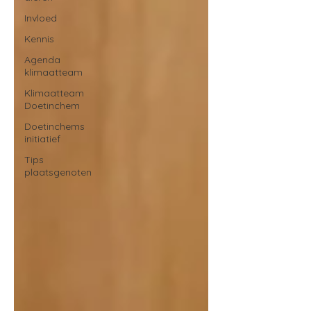
Invloed
Kennis
Agenda
klimaatteam
Klimaatteam
Doetinchem
Doetinchems
initiatief
Tips
plaatsgenoten