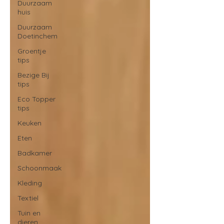
Duurzaam
huis
Duurzaam
Doetinchem
Groentje
tips
Bezige Bij
tips
Eco Topper
tips
Keuken
Eten
Badkamer
Schoonmaak
Kleding
Textiel
Tuin en
dieren