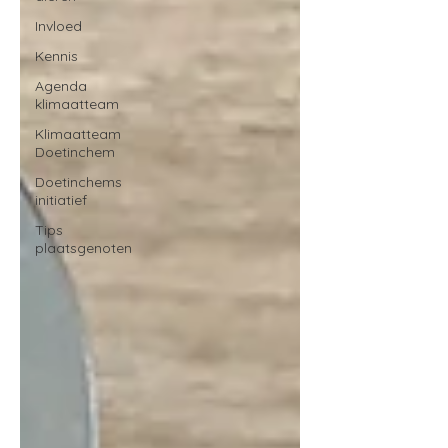
Invloed
Kennis
Agenda
klimaatteam
Klimaatteam
Doetinchem
Doetinchems
initiatief
Tips
plaatsgenoten