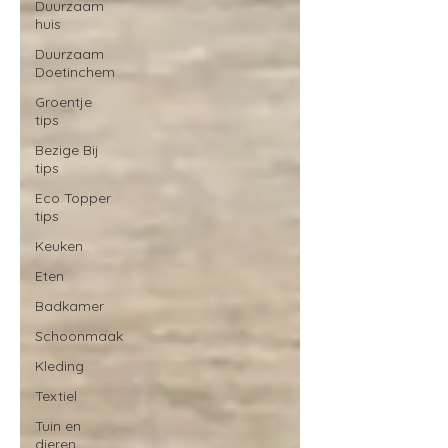
Duurzaam
huis
Duurzaam
Doetinchem
Groentje
tips
Bezige Bij
tips
Eco Topper
tips
Keuken
Eten
Badkamer
Schoonmaak
Kleding
Textiel
Tuin en
dieren