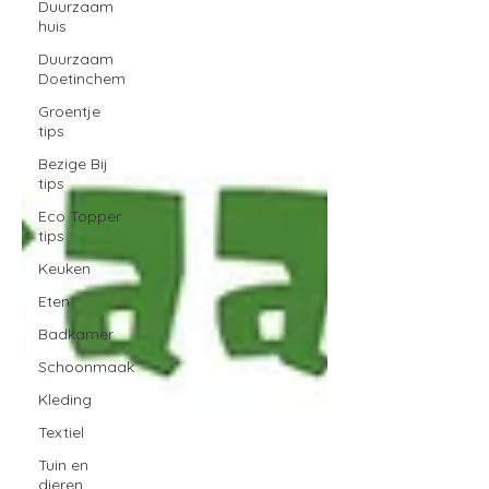
Duurzaam
huis
Duurzaam
Doetinchem
Groentje
tips
Bezige Bij
tips
Eco Topper
tips
Keuken
Eten
Badkamer
Schoonmaak
Kleding
Textiel
Tuin en
dieren