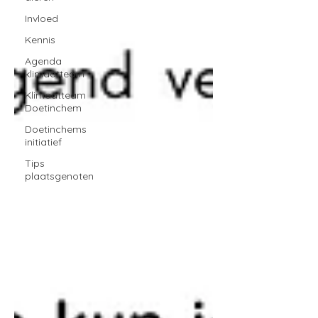
Invloed
Kennis
Agenda
klimaatteam
Klimaatteam
Doetinchem
Doetinchems
initiatief
Tips
plaatsgenoten