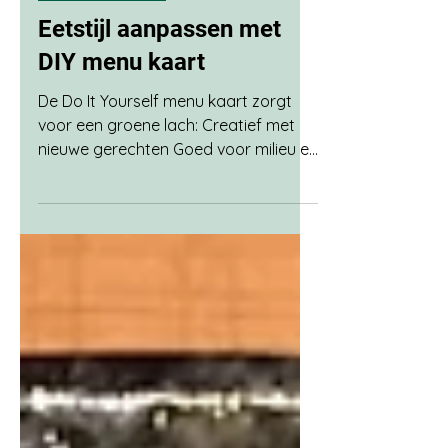
15 nov 2023
2 minuten om te lezen
Duurzame tips
Eetstijl aanpassen met
DIY menu kaart
De Do It Yourself menu kaart zorgt
voor een groene lach: Creatief met
nieuwe gerechten Goed voor milieu en
dierenwelzijn Op een leuke manier
bewust worden van je eetgedrag De
DIY menu kaart is hier gratis te
downloaden. Download, print
dubbelzijdig uit en ga aan de slag.
Een vegetarische (geen vlees of vis)
of een vegan eetstijl (geen vlees, vis
en zuivel) is goed voor je eigen
gezondheid en die van de planeet.
Het eten van vlees en zuivel zorgt