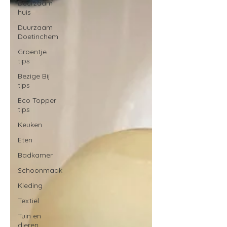
Duurzaam
huis
Duurzaam
Doetinchem
Groentje
tips
Bezige Bij
tips
Eco Topper
tips
Keuken
Eten
Badkamer
Schoonmaak
Kleding
Textiel
Tuin en
dieren