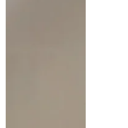
ook bij andere supermarkten of
winkels). Al jaren geleden ben ik
gestopt met deodorant uit een
spuitbus, omdat daar drijfgassen in
zitten di