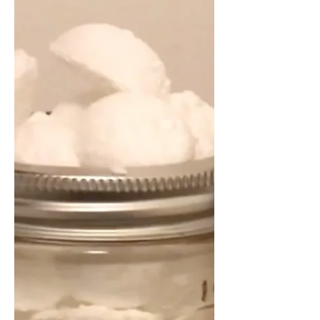
De elektrische tandenborstel van het
merk Boombrush zorgt voor een
groene lach: levenslange garantie de
opzetborstels worden gerecycled
fijne tandenborstel om mee te
poetsen Online gekocht en
abonnement voor opzetborstels
afgesloten bij Boombrush Op
aanraden van de tandarts ben ik zo'n
10 jaar geleden overgestapt van een
handtandenborstel naar een
elektrische tandenborstel. Op dat
moment was ik nog niet bezig met
duurzamere keuzes maken en
kochten we een elektrische
tandenbor