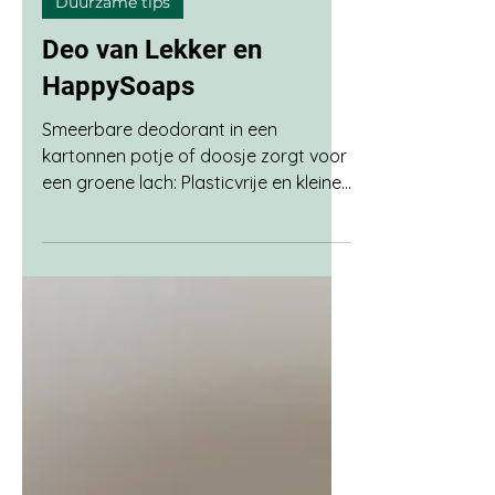
15 jun 2023
2 minuten om te lezen
Duurzame tips
Deo van Lekker en
HappySoaps
Smeerbare deodorant in een
kartonnen potje of doosje zorgt voor
een groene lach: Plasticvrije en kleine
verpakking. Altijd makkelijk mee te
nemen 100% natuurlijke ingrediënten
en vrij van vervelende stofjes Gaat
heel lang mee Merk The Lekker
Company gekocht bij supermarkt
Albert Heijn. Merk HappySoaps
gekocht bij pieter-pot.nl (kan beide