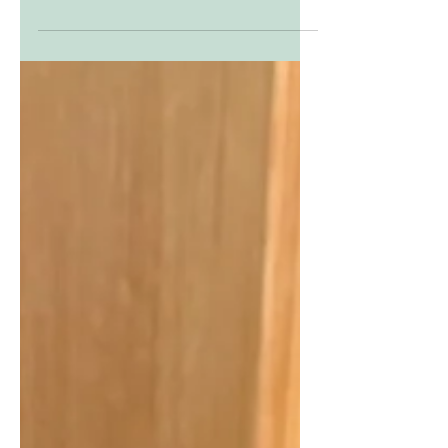
voor een groene lach: Gaat lang mee
Geen plastic afval Geen onnodig
vervoer van water Merk Wat Sop en
Vinoos gekocht bij Struin! in
Doetinchem. Merk Nesti Dante
gekocht bij Holland & Barret in
Doetinchem. Dit ook zo'n tip waarvan
ik mij afvroeg waarom ik dit veel jaren
niet heb gedaan. Terwijl ik het van huis
uit wel ken om een blok zeep te
gebruiken. Toen was het een saai blok
zeep in een prima geur, maar nu
gebruik ik leuke zeepjes in ver