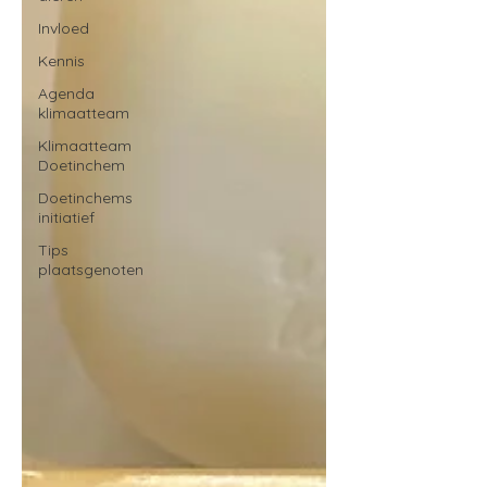
Invloed
Kennis
Agenda
klimaatteam
Klimaatteam
Doetinchem
Doetinchems
initiatief
Tips
plaatsgenoten