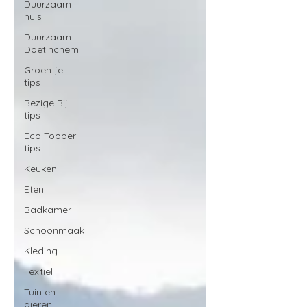
Duurzaam
huis
Duurzaam
Doetinchem
Groentje
tips
Bezige Bij
tips
Eco Topper
tips
Keuken
Eten
Badkamer
Schoonmaak
Kleding
Textiel
Tuin en
dieren