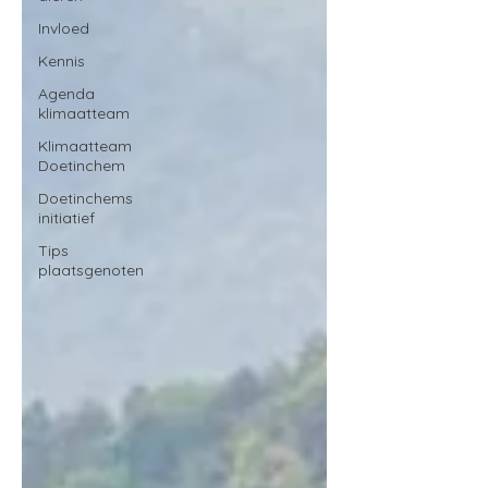
Invloed
Kennis
Agenda
klimaatteam
Klimaatteam
Doetinchem
Doetinchems
initiatief
Tips
plaatsgenoten